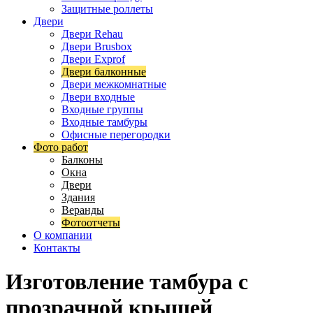
Защитные роллеты
Двери
Двери Rehau
Двери Brusbox
Двери Exprof
Двери балконные
Двери межкомнатные
Двери входные
Входные группы
Входные тамбуры
Офисные перегородки
Фото работ
Балконы
Окна
Двери
Здания
Веранды
Фотоотчеты
О компании
Контакты
Изготовление тамбура с
прозрачной крышей