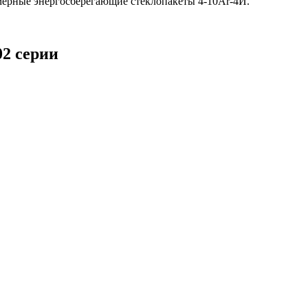
амерные энергосберегающие стеклопакеты 4-10Ar-4И.
02 серии