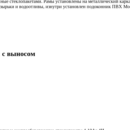
енные стеклопакетами. Рамы установлены на металлический карк
озырьки и водоотливы, изнутри установлен подоконник ПВХ Moe
 с выносом