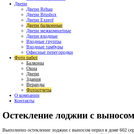
Двери
Двери Rehau
Двери Brusbox
Двери Exprof
Двери балконные
Двери межкомнатные
Двери входные
Входные группы
Входные тамбуры
Офисные перегородки
Фото работ
Балконы
Окна
Двери
Здания
Веранды
Фотоотчеты
О компании
Контакты
Остекление лоджии с выносом
Выполнено остекление лоджии с выносом перил в доме 602 сери